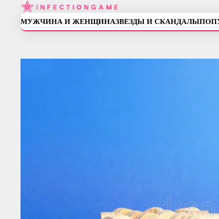
Перейти
к
МУЖЧИНА И ЖЕНЩИНА
ЗВЕЗДЫ И СКАНДАЛЫ
ПОП
содержимому