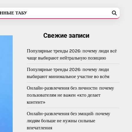
ННЫЕ ТАБУ
Свежие записи
Популярные тренды 2026: почему люди всё
чаще выбирают нейтральную позицию
Популярные тренды 2026: почему люди
выбирают минимальное участие во всём
Онлайн-развлечения без личности: почему
пользователям не важен «кто делает
контент»
Онлайн-развлечения без эмоций: почему
людям больше не нужны сильные
впечатления