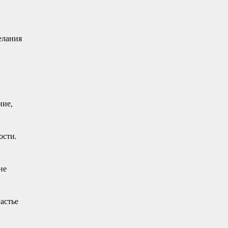
елания
ние,
ости.
не
астье