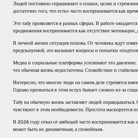
Людей постоянно спрашивают о планах, целях и стремлен
достаточно того, что есть» часто воспринимается как вре
Это табу проявляется в разных сферах. В работе ожидаетс
продвижения воспринимается как отсутствие мотивации, 
В личной жизни ситуация похожа. От человека ждут измен
предсказуемой, это вызывает вопросы и попытки «подтол
Медиа и социальные платформы усиливают это давление.
что обычная жизнь недостаточна. Спокойствие и стабильн
Интересно, что многие люди на самом деле стремятся имен
Однако признаться в этом вслух бывает сложно из-за соц
Табу на обычную жизнь заставляет людей оправдываться. О
чувствуют в этом необходимости. Простота маскируется п
В 2026 году отказ от амбиций часто воспринимается как 
может быть не динамичным, а спокойным.