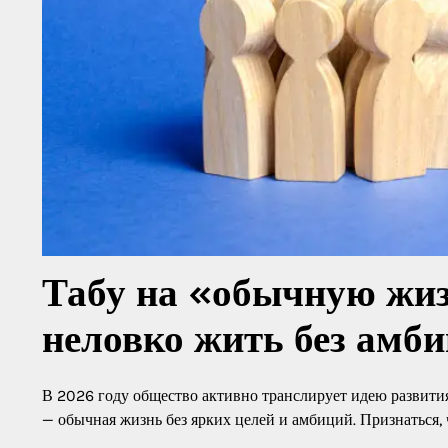
Табу на «обычную жиз
неловко жить без амб
В 2026 году общество активно транслирует идею развития
— обычная жизнь без ярких целей и амбиций. Признаться, 